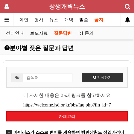
상생개벽뉴스
메인
행사
뉴스
개벽
말씀
공지
센터안내
보도자료
질문답변
1:1 문의
분야별 잦은 질문과 답변
검색하기
더 자세한 내용은 아래 링크를 참고하세요
https://welcome.jsd.or.kr/bbs/faq.php?fm_id=7
카테고리
바이러스가 스스로 변이를 계속하며 병란상황도 점입가경이