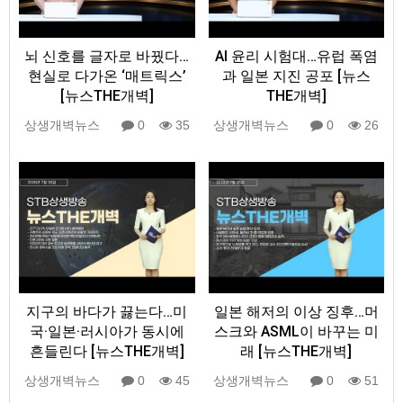
뇌 신호를 글자로 바꿨다…
AI 윤리 시험대…유럽 폭염
현실로 다가온 ‘매트릭스’
과 일본 지진 공포 [뉴스
[뉴스THE개벽]
THE개벽]
상생개벽뉴스
0
35
상생개벽뉴스
0
26
지구의 바다가 끓는다…미
일본 해저의 이상 징후…머
국·일본·러시아가 동시에
스크와 ASML이 바꾸는 미
흔들린다 [뉴스THE개벽]
래 [뉴스THE개벽]
상생개벽뉴스
0
45
상생개벽뉴스
0
51