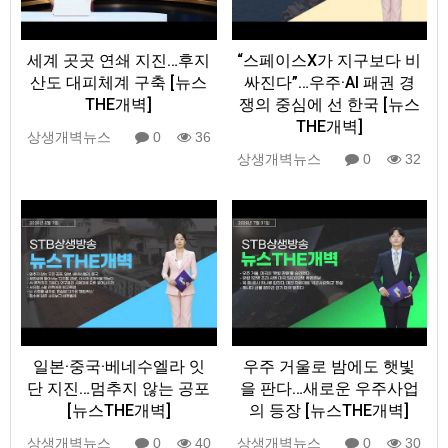
세계 곳곳 연쇄 지진…후지
“스페이스X가 지구보다 비
산도 대피체계 구축 [뉴스
싸진다”…우주·AI 패권 경
THE개벽]
쟁의 중심에 선 한국 [뉴스
THE개벽]
상생개벽뉴스
0
36
상생개벽뉴스
0
32
일본·중국·베네수엘라 잇
우주 거울로 밤에도 햇빛
단 지진…멈추지 않는 공포
을 판다…새로운 우주사업
[뉴스THE개벽]
의 등장 [뉴스THE개벽]
상생개벽뉴스
0
40
상생개벽뉴스
0
30