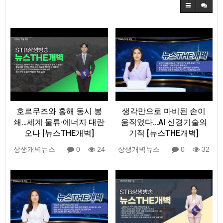
호르무즈와 홍해 동시 봉
생각만으로 마비된 손이
쇄…세계 물류·에너지 대란
움직였다…AI 신경기술의
오나 [뉴스THE개벽]
기적 [뉴스THE개벽]
상생개벽뉴스
0
24
상생개벽뉴스
0
32