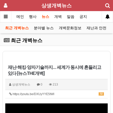
상생개벽뉴스
메인
행사
뉴스
개벽
말씀
공지
최근 개벽뉴스
분야별 뉴스
개벽문화정보
재난과 안전
최근 개벽뉴스
재난·해킹·양자기술까지… 세계가 동시에 흔들리고
있다 [뉴스THE개벽]
상생개벽뉴스
0
213
https://youtu.be/DXUyYYE5tWI
52