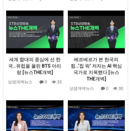
세계 함대의 중심에 선 한
베르베르가 본 한국의
국…유럽을 울린 BTS 아리
힘…‘칩 워’ 저자는 AI 핵심
랑 [뉴스THE개벽]
국가로 지목했다 [뉴스
THE개벽]
상생개벽뉴스
0
33
상생개벽뉴스
0
30