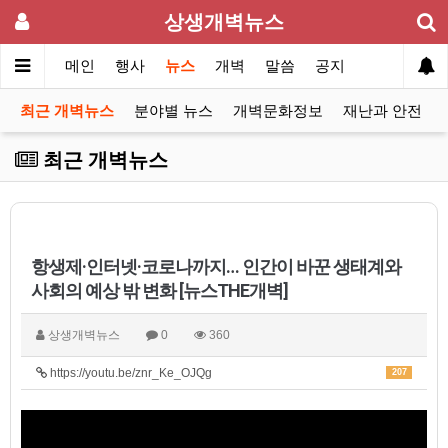
상생개벽뉴스
메인
행사
뉴스
개벽
말씀
공지
최근 개벽뉴스
분야별 뉴스
개벽문화정보
재난과 안전
최근 개벽뉴스
항생제·인터넷·코로나까지… 인간이 바꾼 생태계와
사회의 예상 밖 변화 [뉴스THE개벽]
상생개벽뉴스
0
360
https://youtu.be/znr_Ke_OJQg
207