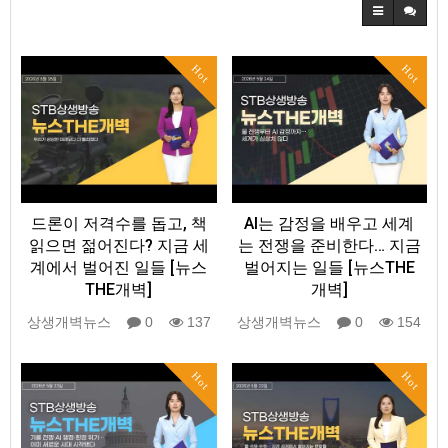
Hot
Hot
드론이 저격수를 돕고, 책
AI는 감정을 배우고 세계
읽으면 젊어진다? 지금 세
는 전쟁을 준비한다… 지금
계에서 벌어진 일들 [뉴스
벌어지는 일들 [뉴스THE
THE개벽]
개벽]
상생개벽뉴스
0
137
상생개벽뉴스
0
154
Hot
Hot