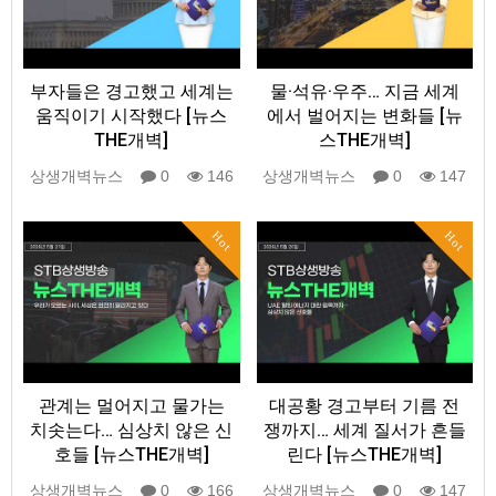
부자들은 경고했고 세계는
물·석유·우주… 지금 세계
움직이기 시작했다 [뉴스
에서 벌어지는 변화들 [뉴
THE개벽]
스THE개벽]
상생개벽뉴스
0
146
상생개벽뉴스
0
147
Hot
Hot
관계는 멀어지고 물가는
대공황 경고부터 기름 전
치솟는다… 심상치 않은 신
쟁까지… 세계 질서가 흔들
호들 [뉴스THE개벽]
린다 [뉴스THE개벽]
상생개벽뉴스
0
166
상생개벽뉴스
0
147