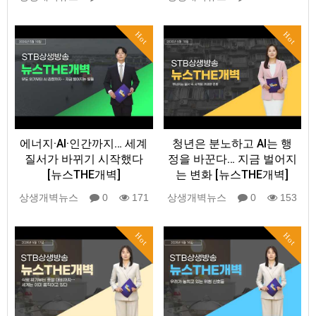
Hot
Hot
에너지·AI·인간까지… 세계
청년은 분노하고 AI는 행
질서가 바뀌기 시작했다
정을 바꾼다… 지금 벌어지
[뉴스THE개벽]
는 변화 [뉴스THE개벽]
상생개벽뉴스
0
171
상생개벽뉴스
0
153
Hot
Hot