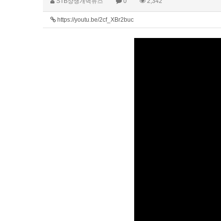
STB상생개벽뉴스
0
2,342
https://youtu.be/2cf_XBr2buc